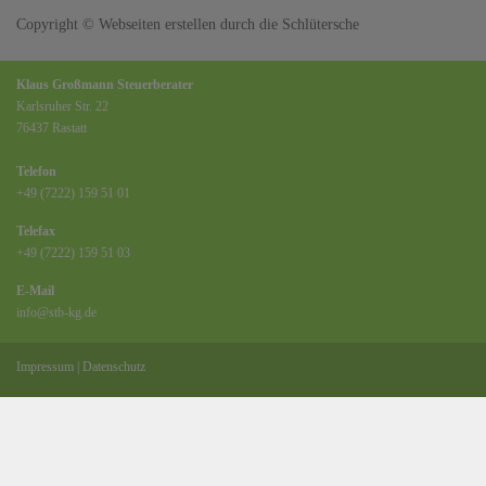
Copyright ©
Webseiten erstellen
durch die
Schlütersche
Klaus Großmann Steuerberater
Karlsruher Str. 22
76437 Rastatt
Telefon
+49 (7222) 159 51 01
Telefax
+49 (7222) 159 51 03
E-Mail
info@stb-kg.de
Impressum
|
Datenschutz