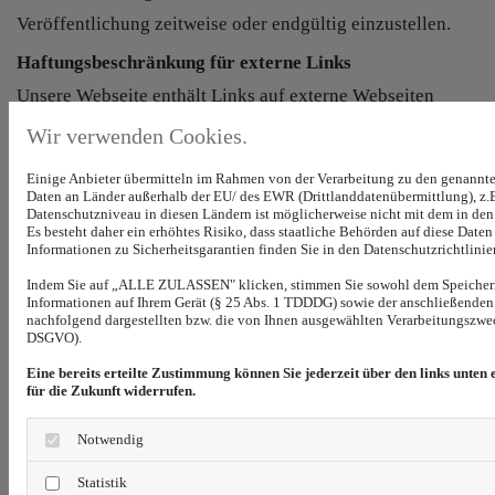
Veröffentlichung zeitweise oder endgültig einzustellen.
Haftungsbeschränkung für externe Links
Unsere Webseite enthält Links auf externe Webseiten
Dritter. Auf die Inhalte dieser direkt oder indirekt
Wir verwenden Cookies.
verlinkten Webseiten haben wir keinen Einfluss. Daher
Einige Anbieter übermitteln im Rahmen von der Verarbeitung zu den genann
können wir für die „externen Links“ auch keine Gewähr
Daten an Länder außerhalb der EU/ des EWR (Drittlanddatenübermittlung), z.B
Datenschutzniveau in diesen Ländern ist möglicherweise nicht mit dem in d
auf Richtigkeit der Inhalte übernehmen. Für die Inhalte der
Es besteht daher ein erhöhtes Risiko, dass staatliche Behörden auf diese Date
Informationen zu Sicherheitsgarantien finden Sie in den Datenschutzrichtlinie
externen Links sind die jeweilige Anbieter oder Betreiber
Indem Sie auf „ALLE ZULASSEN" klicken, stimmen Sie sowohl dem Speicher
(Urheber) der Seiten verantwortlich.
Informationen auf Ihrem Gerät (§ 25 Abs. 1 TDDDG) sowie der anschließenden 
nachfolgend dargestellten bzw. die von Ihnen ausgewählten Verarbeitungszwecke
Die externen Links wurden zum Zeitpunkt der Linksetzung
DSGVO).
auf eventuelle Rechtsverstöße überprüft und waren im
Eine bereits erteilte Zustimmung können Sie jederzeit über den links unten
für die Zukunft widerrufen.
Zeitpunkt der Linksetzung frei von rechtswidrigen
Inhalten. Eine ständige inhaltliche Überprüfung der
Notwendig
externen Links ist ohne konkrete Anhaltspunkte einer
Statistik